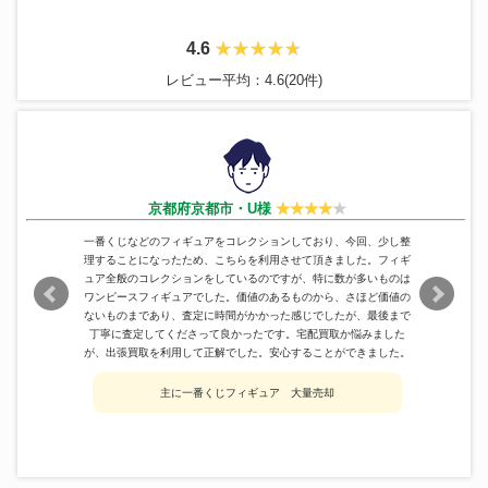
ーVer
デビルマン 面取れ 笛付き ソフ
バンダイ
76,800円
ビ 人形
4.6
ドラゴンボールZ レトロソフビ
ジーマ
90,600円
レビュー平均：4.6(20件)
コレクション ベジータ
ジャンボマシンダー ゲッターロ
ポピー
540,600円
ボ ゲッター3
東宝
1966 ゴジラ 約14cm ソフビ
157,800円
クロニクル
レガシーシリーズ ロボコップ2
330,594円
ボア・ハンコック 改造 リペイン
京都府京都市・U様
P.O.P
111,300円
ト ワンピース
宝島 ジョン・シルバー フィギュ
一番くじなどのフィギュアをコレクションしており、今回、少し整
メガハウス
93,900円
ア
理することになったため、こちらを利用させて頂きました。フィギ
ュア全般のコレクションをしているのですが、特に数が多いものは
万創
ハゼドン ソフビ
106,800円
ワンピースフィギュアでした。価値のあるものから、さほど価値の
アリエル＆キングトリトン フィ
ないものまであり、査定に時間がかかった感じでしたが、最後まで
WDCC
ギュアリン リトルマーメイド 限
99,000円
丁寧に査定してくださって良かったです。宅配買取か悩みました
定1989
が、出張買取を利用して正解でした。安心することができました。
TKR
パーマン2号 ブービー
361,800円
アトリエイット
HQ08-03 Ver2.
132,600円
主に一番くじフィギュア 大量売却
ジャンボマシンダー ウルトラマ
ポピー
601,200円
ンレオ
特撮シリーズ ＥＸ 至極のウルト
CCP
75,000円
ラマン