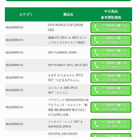
中古美品
カテゴリ
製品名
参考買取価格
FIFA WORLD CUP QATAR
BE@RBRICK
2022
鬼滅の刃 100％ ＆ 400％ (ジャ
BE@RBRICK
ンプキャラクターストア限定)
BE@RBRICK
DRY CARBON 1000%
BE@RBRICK
SPY×FAMILY 100％ 2PCS SET
まる子 ＆ たまちゃん 2PCS
BE@RBRICK
SET『ちびまる子ちゃん』
コジコジ ＆ 次郎 2PCS
BE@RBRICK
SET『コジコジ』
ベアブリック-000HAGAREN-AE
アルフォンス・エルリック 『劇
BE@RBRICK
場版 鋼の錬金術師 嘆きの丘(ミ
ロス)の聖なる星』
インサイド・ヘッド JOY ＆
BE@RBRICK
SADNESS 2PACK
CRYSTAL DECORATE