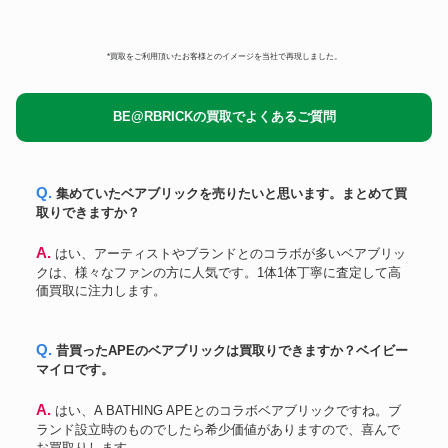
野村トーイ
鉄人28号 ブリキ ゼンマイ
255,000円
ドラゴンボール フィギュア マ
一番くじ
シーンコレクションスペシャル
102,000円
*買取をご利用頂いたお客様とのイメージを当社で再現しました。
カラー
真希波・マリ・イラストリアス
アトリエイット
90,600円
Ver.2 1
BE@RBRICKの買取でよくあるご質問
ポピー
仮面ライダー1号 GA-76 超合金
362,460円
Q. 集めていたベアブリックを売りたいと思います。まとめて買
取りできますか？
A. はい、アーティストやブランドとのコラボが多いベアブリッ
クは、様々なファンの方に人気です。1体1体丁寧に査定して高
価買取に注力します。
Q. 昔買ったAPEのベアブリックは買取りできますか？ベイビー
マイロです。
A. はい、A BATHING APEとのコラボベアブリックですね。ブ
ランド設立時のものでしたら希少価値がありますので、喜んで
お買取りします。