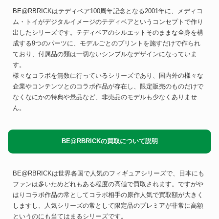
BE@RBRICKはテディベア100周年記念となる2001年に、メディコ
ム・トイがデジタルイメージのテディベアというコンセプトで作り
出したシリーズです。テディベアのシルエットそのままな全身を構
成する9つのパーツに、モデルごとのプリントを施すだけで作られ
ており、付属品の類は一切ないシンプルなデザインになっていま
す。
様々なコラボを無数に行っているシリーズであり、国内外の様々な
企業やコンテンツとのコラボ作品が存在し、限定販売のものだけで
なくなにかの特典や景品など、非売品のモデルも少なくありませ
ん。
BE@RBRICKの買取について説明
BE@RBRICKは世界各国で人気のフィギュアシリーズで、日本にも
ファンは多いためどれもある程度の高値で買取されます。ですがや
はりコラボ作品の常としてコラボ相手の原作人気で買取額が大きく
しますし、人気シリーズの常として限定品のプレミアが非常に高額
というのにも当てはまるシリーズです。