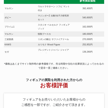
参考買取価格
ウルトラサターン ソフビ マント
マルサン
392,400円
付き
マジンガーZ 出動!光子力研究所
ポピー
540,600円
セット
スタジオ ベルセルク フィギュア
プライム1
162,000円
ゾッド
マルサン
怪獣ブースカ
180,000円
三栄貿易
リボンの騎士 サファイアドール
270,000円
KAWS
カリモク Wood Figure
252,852円
プレジデントジャパン ジャイア
セガ
139,260円
ントロボ
エヴァンゲリオン 惣流・アス
アトリエイット
90,600円
カ・ラングレー
*価格はあくまでサイト制作時の参考価格です。売る時期や当社の在庫状況によってかわるの
で是非一度ご連絡ください。
海洋堂
52cm miss ko2 parco Project
294,600円
コルド大王 ドラゴンボールZ ソ
トーイズ
フトビニール製ビックフィギュ
100,800円
フィギュアの買取を利用された方からの
ア
お客様評価
ブルマァク
怪獣ソフビ キングジョー
433,200円
マスダヤ
コンドールマン・オートバイ
91,867円
ドラゴンボールＺ～ナメック星
フィギュアをお売りいただいたお客様からの
編～ダブルチャンスキャンペー
一番くじ
163,200円
ご感想を一部ですが、ご紹介させて頂きます。
ンフリーザフィギュア限定カラ