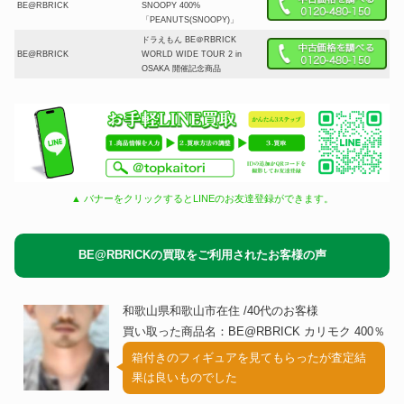
BE@RBRICK
SNOOPY 400%
「PEANUTS(SNOOPY)」
ドラえもん BE＠RBRICK
BE@RBRICK
WORLD WIDE TOUR 2 in
OSAKA 開催記念商品
▲ バナーをクリックするとLINEのお友達登録ができます。
BE@RBRICKの買取をご利用されたお客様の声
和歌山県和歌山市在住 /40代のお客様
買い取った商品名：BE@RBRICK カリモク 400％
箱付きのフィギュアを見てもらったが査定結
果は良いものでした