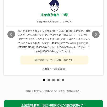
京都府京都市・H様
BE@RBRICK ケンシロウ 400％
北斗の拳の主人公ケンシロウを模したBE@RBRICK人形です。同作
品を知っていればひと目見ただけでそれと分かるカラーリングで、
他のアニメやゲームのキャラクターのものと一緒にコレクションし
ている人も見られる一品です。400％なので28cmの大きさになり、
BE@RBRICKは100％のものとセットでの販売品も多いですが、こ
ちらは400％のみとなっています。
他に買取いただいた品物 特になし
点数:1 / 合計10,500円
*買取をご利用頂いたお客様とのイメージを当社で再現しました。
全国送料無料！BE@RBRICKの宅配買取完了！