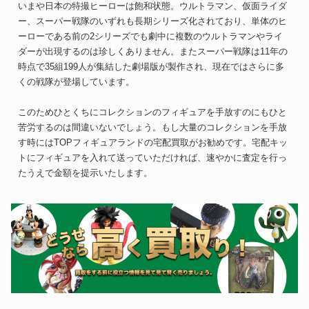
いまや日本の特撮ヒーローは飽和状態。ウルトラマン、仮面ライダ
ー、スーパー戦隊のいずれも長期シリーズ化されており、単体のヒ
ーローである前の2シリーズでも劇中に複数のウルトラマンやライ
ダーが出現するのは珍しくありません。またスーパー戦隊は11年の
時点で35組199人が集結した劇場版が製作され、現在ではさらに多
くの戦隊が登場しています。
このためひとくちにコレクションのフィギュアを手放すのにもひと
苦労するのは間違いないでしょう。もし大量のコレクションを手放
す時にはTOPフィギュアランドの宅配買取がお勧めです。宅配キッ
トにフィギュアを入れて送っていただければ、速やかに査定を行っ
たうえで金額を提示いたします。