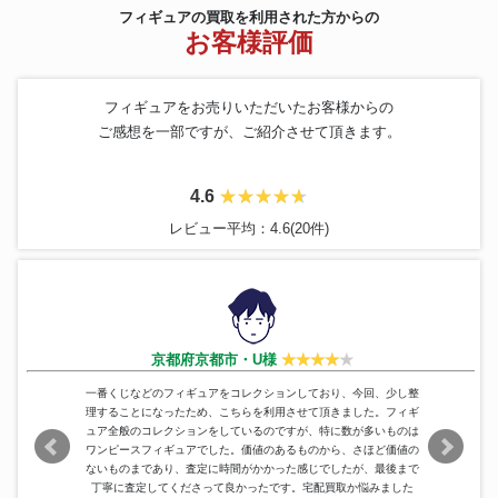
トーイズ
フトビニール製ビックフィギュ
100,800円
フィギュアの買取を利用された方からの
ア
お客様評価
ブルマァク
怪獣ソフビ キングジョー
433,200円
マスダヤ
コンドールマン・オートバイ
91,867円
ドラゴンボールＺ～ナメック星
フィギュアをお売りいただいたお客様からの
編～ダブルチャンスキャンペー
一番くじ
163,200円
ご感想を一部ですが、ご紹介させて頂きます。
ンフリーザフィギュア限定カラ
ーVer
デビルマン 面取れ 笛付き ソフ
バンダイ
76,800円
ビ 人形
4.6
ドラゴンボールZ レトロソフビ
ジーマ
90,600円
レビュー平均：4.6(20件)
コレクション ベジータ
ジャンボマシンダー ゲッターロ
ポピー
540,600円
ボ ゲッター3
東宝
1966 ゴジラ 約14cm ソフビ
157,800円
クロニクル
レガシーシリーズ ロボコップ2
330,594円
ボア・ハンコック 改造 リペイン
京都府京都市・U様
P.O.P
111,300円
ト ワンピース
宝島 ジョン・シルバー フィギュ
一番くじなどのフィギュアをコレクションしており、今回、少し整
メガハウス
93,900円
ア
理することになったため、こちらを利用させて頂きました。フィギ
ュア全般のコレクションをしているのですが、特に数が多いものは
万創
ハゼドン ソフビ
106,800円
ワンピースフィギュアでした。価値のあるものから、さほど価値の
アリエル＆キングトリトン フィ
ないものまであり、査定に時間がかかった感じでしたが、最後まで
WDCC
ギュアリン リトルマーメイド 限
99,000円
丁寧に査定してくださって良かったです。宅配買取か悩みました
定1989