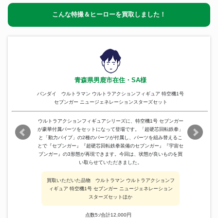
こんな特撮＆ヒーローを買取しました！
青森県男鹿市在住・SA様
バンダイ ウルトラマン ウルトラアクションフィギュア 特空機1号
セブンガー ニュージェネレーションスターズセット
ウルトラアクションフィギュアシリーズに、特空機1号 セブンガー
が豪華付属パーツをセットになって登場です。「超硬芯回転鉄拳」
と「動力パイプ」の2種のパーツが付属し、パーツを組み替えるこ
とで『セブンガー』『超硬芯回転鉄拳装備のセブンガー』『宇宙セ
ブンガー』の3形態が再現できます。今回は、状態が良いものを買
い取らせていただきました。
買取いただいた品物 ウルトラマン ウルトラアクションフ
ィギュア 特空機1号 セブンガー ニュージェネレーション
スターズセットほか
点数5:/合計12,000円