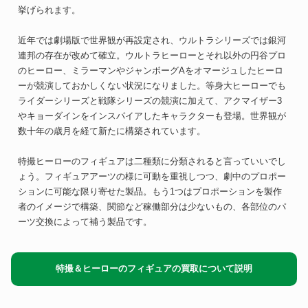
挙げられます。
近年では劇場版で世界観が再設定され、ウルトラシリーズでは銀河
連邦の存在が改めて確立。ウルトラヒーローとそれ以外の円谷プロ
のヒーロー、ミラーマンやジャンボーグAをオマージュしたヒーロ
ーが競演しておかしくない状況になりました。等身大ヒーローでも
ライダーシリーズと戦隊シリーズの競演に加えて、アクマイザー3
やキョーダインをインスパイアしたキャラクターも登場。世界観が
数十年の歳月を経て新たに構築されています。
特撮ヒーローのフィギュアは二種類に分類されると言っていいでし
ょう。フィギュアアーツの様に可動を重視しつつ、劇中のプロポー
ションに可能な限り寄せた製品。もう1つはプロポーションを製作
者のイメージで構築、関節など稼働部分は少ないもの、各部位のパ
ーツ交換によって補う製品です。
特撮＆ヒーローのフィギュアの買取について説明