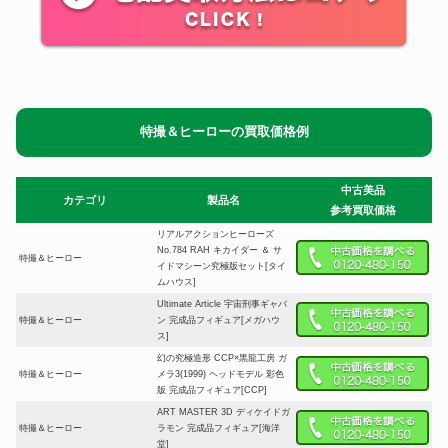
特撮＆ヒーローの買取価格例
中古美品
カテゴリ
製品名
参考買取価格
リアルアクションヒーローズ
No.784 RAH キカイダー ＆ サ
特撮＆ヒーロー
イドマシーン究極版セット[タイ
ムハウス]
Ultimate Article 宇宙刑事ギャバ
特撮＆ヒーロー
ン 完成品フィギュア[メガハウ
ス]
幻の究極造形 CCP×黒龍工房 ガ
特撮＆ヒーロー
メラ3(1999) ヘッドモデル 彩色
版 完成品フィギュア[CCP]
ART MASTER 3D ディケイドガ
特撮＆ヒーロー
ラモン 完成品フィギュア[海洋
堂]