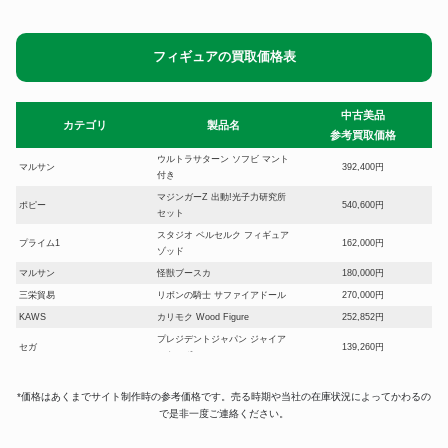
フィギュアの買取価格表
中古美品
カテゴリ
製品名
参考買取価格
ウルトラサターン ソフビ マント
マルサン
392,400円
付き
マジンガーZ 出動!光子力研究所
ポピー
540,600円
セット
スタジオ ベルセルク フィギュア
プライム1
162,000円
ゾッド
マルサン
怪獣ブースカ
180,000円
三栄貿易
リボンの騎士 サファイアドール
270,000円
KAWS
カリモク Wood Figure
252,852円
プレジデントジャパン ジャイア
セガ
139,260円
ントロボ
エヴァンゲリオン 惣流・アス
アトリエイット
90,600円
カ・ラングレー
*価格はあくまでサイト制作時の参考価格です。売る時期や当社の在庫状況によってかわるの
で是非一度ご連絡ください。
海洋堂
52cm miss ko2 parco Project
294,600円
コルド大王 ドラゴンボールZ ソ