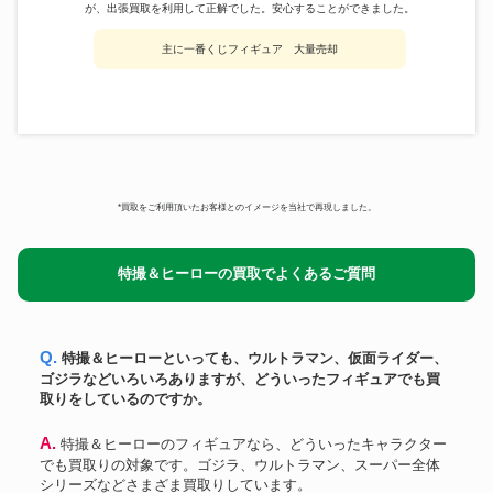
が、出張買取を利用して正解でした。安心することができました。
TKR
パーマン2号 ブービー
361,800円
アトリエイット
HQ08-03 Ver2.
132,600円
主に一番くじフィギュア 大量売却
ジャンボマシンダー ウルトラマ
ポピー
601,200円
ンレオ
特撮シリーズ ＥＸ 至極のウルト
CCP
75,000円
ラマン
野村トーイ
鉄人28号 ブリキ ゼンマイ
255,000円
ドラゴンボール フィギュア マ
一番くじ
シーンコレクションスペシャル
102,000円
*買取をご利用頂いたお客様とのイメージを当社で再現しました。
カラー
真希波・マリ・イラストリアス
アトリエイット
90,600円
Ver.2 1
特撮＆ヒーローの買取でよくあるご質問
ポピー
仮面ライダー1号 GA-76 超合金
362,460円
Q. 特撮＆ヒーローといっても、ウルトラマン、仮面ライダー、
ゴジラなどいろいろありますが、どういったフィギュアでも買
取りをしているのですか。
A. 特撮＆ヒーローのフィギュアなら、どういったキャラクター
でも買取りの対象です。ゴジラ、ウルトラマン、スーパー全体
シリーズなどさまざま買取りしています。