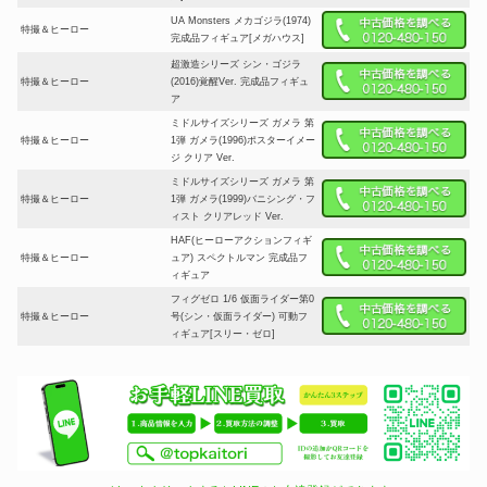
UA Monsters メカゴジラ(1974)
特撮＆ヒーロー
完成品フィギュア[メガハウス]
超激造シリーズ シン・ゴジラ
特撮＆ヒーロー
(2016)覚醒Ver. 完成品フィギュ
ア
ミドルサイズシリーズ ガメラ 第
特撮＆ヒーロー
1弾 ガメラ(1996)ポスターイメー
ジ クリア Ver.
ミドルサイズシリーズ ガメラ 第
特撮＆ヒーロー
1弾 ガメラ(1999)バニシング・フ
ィスト クリアレッド Ver.
HAF(ヒーローアクションフィギ
特撮＆ヒーロー
ュア) スペクトルマン 完成品フ
ィギュア
フィグゼロ 1/6 仮面ライダー第0
特撮＆ヒーロー
号(シン・仮面ライダー) 可動フ
ィギュア[スリー・ゼロ]