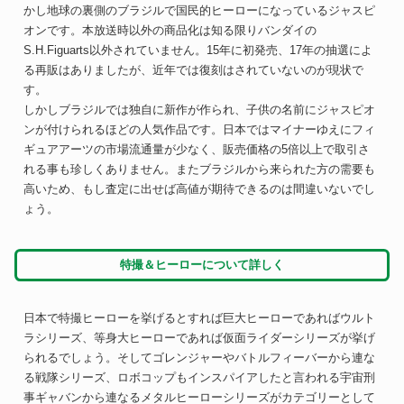
かし地球の裏側のブラジルで国民的ヒーローになっているジャスピ
オンです。本放送時以外の商品化は知る限りバンダイの
S.H.Figuarts以外されていません。15年に初発売、17年の抽選によ
る再販はありましたが、近年では復刻はされていないのが現状で
す。
しかしブラジルでは独自に新作が作られ、子供の名前にジャスピオ
ンが付けられるほどの人気作品です。日本ではマイナーゆえにフィ
ギュアアーツの市場流通量が少なく、販売価格の5倍以上で取引さ
れる事も珍しくありません。またブラジルから来られた方の需要も
高いため、もし査定に出せば高値が期待できるのは間違いないでし
ょう。
特撮＆ヒーローについて詳しく
日本で特撮ヒーローを挙げるとすれば巨大ヒーローであればウルト
ラシリーズ、等身大ヒーローであれば仮面ライダーシリーズが挙げ
られるでしょう。そしてゴレンジャーやバトルフィーバーから連な
る戦隊シリーズ、ロボコップもインスパイアしたと言われる宇宙刑
事ギャバンから連なるメタルヒーローシリーズがカテゴリーとして