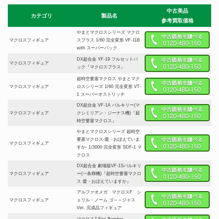
中古美品
カテゴリ
製品名
参考買取価格
やまとマクロスシリーズ マクロ
マクロスフィギュア
スプラス 1/60 完全変形 VF-11B
with スーパーパック
DX超合金 YF-19 フルセットパ
マクロスフィギュア
ック『マクロスプラス』
超時空要塞マクロス やまとマク
マクロスフィギュア
ロスシリーズ 1/60 完全変形 VT-
1 スーパーオストリッチ
DX超合金 VF-1A バルキリー(マ
マクロスフィギュア
クシミリアン・ジーナス機)『超
時空要塞マクロス』
やまとマクロスシリーズ 超時空
要塞マクロス-愛・おぼえていま
マクロスフィギュア
すか- 1/3000 完全変形 SDF-1 マ
クロス
DX超合金 劇場版VF-1Sバルキリ
マクロスフィギュア
ー(一条輝機)『超時空要塞マクロ
ス 愛・おぼえていますか』
アルファオメガ マクロスF シ
マクロスフィギュア
ェリル・ノーム ゴ～～ジャス
Ver. 完成品フィギュア
マクロス7 Fire Bomber