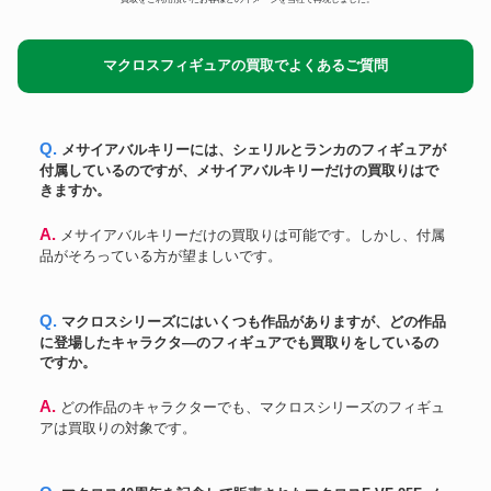
カラー
真希波・マリ・イラストリアス
アトリエイット
90,600円
Ver.2 1
マクロスフィギュアの買取でよくあるご質問
ポピー
仮面ライダー1号 GA-76 超合金
362,460円
Q. メサイアバルキリーには、シェリルとランカのフィギュアが
付属しているのですが、メサイアバルキリーだけの買取りはで
きますか。
A. メサイアバルキリーだけの買取りは可能です。しかし、付属
品がそろっている方が望ましいです。
Q. マクロスシリーズにはいくつも作品がありますが、どの作品
に登場したキャラクタ―のフィギュアでも買取りをしているの
ですか。
A. どの作品のキャラクターでも、マクロスシリーズのフィギュ
アは買取りの対象です。