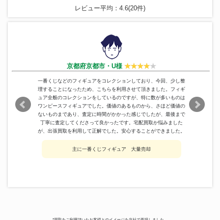
ドラゴンボールZ レトロソフビ
ジーマ
90,600円
レビュー平均：4.6(20件)
コレクション ベジータ
ジャンボマシンダー ゲッターロ
ポピー
540,600円
ボ ゲッター3
東宝
1966 ゴジラ 約14cm ソフビ
157,800円
クロニクル
レガシーシリーズ ロボコップ2
330,594円
ボア・ハンコック 改造 リペイン
京都府京都市・U様
P.O.P
111,300円
ト ワンピース
宝島 ジョン・シルバー フィギュ
一番くじなどのフィギュアをコレクションしており、今回、少し整
メガハウス
93,900円
ア
理することになったため、こちらを利用させて頂きました。フィギ
ュア全般のコレクションをしているのですが、特に数が多いものは
万創
ハゼドン ソフビ
106,800円
ワンピースフィギュアでした。価値のあるものから、さほど価値の
アリエル＆キングトリトン フィ
ないものまであり、査定に時間がかかった感じでしたが、最後まで
WDCC
ギュアリン リトルマーメイド 限
99,000円
丁寧に査定してくださって良かったです。宅配買取か悩みました
定1989
が、出張買取を利用して正解でした。安心することができました。
TKR
パーマン2号 ブービー
361,800円
アトリエイット
HQ08-03 Ver2.
132,600円
主に一番くじフィギュア 大量売却
ジャンボマシンダー ウルトラマ
ポピー
601,200円
ンレオ
特撮シリーズ ＥＸ 至極のウルト
CCP
75,000円
ラマン
野村トーイ
鉄人28号 ブリキ ゼンマイ
255,000円
ドラゴンボール フィギュア マ
一番くじ
シーンコレクションスペシャル
102,000円
*買取をご利用頂いたお客様とのイメージを当社で再現しました。