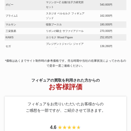
マジンガーZ 出動!光子力研究所
ポピー
540,600円
セット
スタジオ ベルセルク フィギュア
プライム1
162,000円
ゾッド
マルサン
怪獣ブースカ
180,000円
三栄貿易
リボンの騎士 サファイアドール
270,000円
KAWS
カリモク Wood Figure
252,852円
プレジデントジャパン ジャイア
セガ
139,260円
ントロボ
エヴァンゲリオン 惣流・アス
アトリエイット
90,600円
カ・ラングレー
*価格はあくまでサイト制作時の参考価格です。売る時期や当社の在庫状況によってかわるの
で是非一度ご連絡ください。
海洋堂
52cm miss ko2 parco Project
294,600円
コルド大王 ドラゴンボールZ ソ
トーイズ
フトビニール製ビックフィギュ
100,800円
フィギュアの買取を利用された方からの
ア
お客様評価
ブルマァク
怪獣ソフビ キングジョー
433,200円
マスダヤ
コンドールマン・オートバイ
91,867円
ドラゴンボールＺ～ナメック星
フィギュアをお売りいただいたお客様からの
編～ダブルチャンスキャンペー
一番くじ
163,200円
ご感想を一部ですが、ご紹介させて頂きます。
ンフリーザフィギュア限定カラ
ーVer
デビルマン 面取れ 笛付き ソフ
バンダイ
76,800円
ビ 人形
4.6