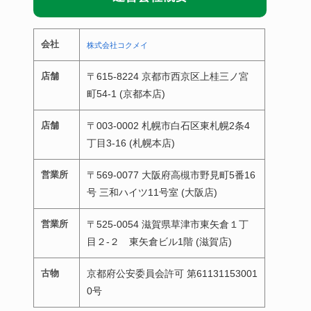
会社
株式会社コクメイ
店舗
〒615-8224 京都市西京区上桂三ノ宮
町54-1 (京都本店)
店舗
〒003-0002 札幌市白石区東札幌2条4
丁目3-16 (札幌本店)
営業所
〒569-0077 大阪府高槻市野見町5番16
号 三和ハイツ11号室 (大阪店)
営業所
〒525-0054 滋賀県草津市東矢倉１丁
目２-２ 東矢倉ビル1階 (滋賀店)
古物
京都府公安委員会許可 第61131153001
0号