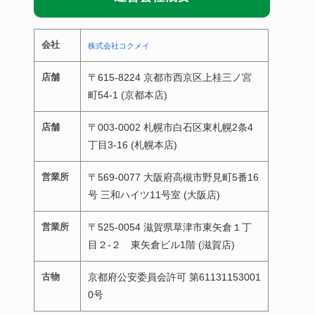
会社
株式会社コクメイ
店舗
〒615-8224 京都市西京区上桂三ノ宮
町54-1 (京都本店)
店舗
〒003-0002 札幌市白石区東札幌2条4
丁目3-16 (札幌本店)
営業所
〒569-0077 大阪府高槻市野見町5番16
号 三和ハイツ11号室 (大阪店)
営業所
〒525-0054 滋賀県草津市東矢倉１丁
目２-２ 東矢倉ビル1階 (滋賀店)
古物
京都府公安委員会許可 第61131153001
0号