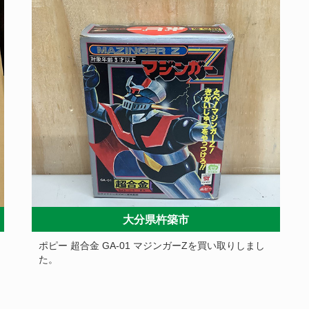
大分県杵築市
ポピー 超合金 GA-01 マジンガーZを買い取りしまし
た。